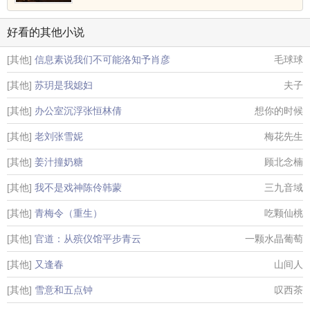
好看的其他小说
[其他]
信息素说我们不可能洛知予肖彦
毛球球
[其他]
苏玥是我媳妇
夫子
[其他]
办公室沉浮张恒林倩
想你的时候
[其他]
老刘张雪妮
梅花先生
[其他]
姜汁撞奶糖
顾北念楠
[其他]
我不是戏神陈伶韩蒙
三九音域
[其他]
青梅令（重生）
吃颗仙桃
[其他]
官道：从殡仪馆平步青云
一颗水晶葡萄
[其他]
又逢春
山间人
[其他]
雪意和五点钟
叹西茶