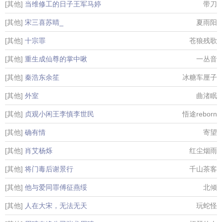
[其他]
当维修工的日子王军马婷
带刀
[其他]
宋三喜苏晴_
夏雨阳
[其他]
十宗罪
苍狼残歌
[其他]
重生成仙尊的掌中啾
一丛音
[其他]
秦浩东余笙
冰糖车厘子
[其他]
外室
曲渚眠
[其他]
贞观小闲王李慎李世民
悟途reborn
[其他]
确有情
寄望
[其他]
肖艾杨烁
红尘烟雨
[其他]
将门毒后谢景行
千山茶客
[其他]
他与爱同罪傅征燕绥
北倾
[其他]
人在大宋，无法无天
玩蛇怪