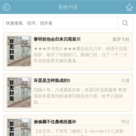
其他小说
黎明前他会归来贝瑶裴川
藤萝为枝
★★★本书简介★★★重生回九六年，粉团子贝瑶
四岁，敲开了对面的门。那扇门后，住了一个二十
年后的世界灾难性魔鬼......
坏蛋是怎样炼成的3
六道
间隔十年，六道重新归来，坏蛋3开启新篇章 希望
喜欢坏蛋系列的读者们能支持六道，给予六道鼓
励。 ......
偷偷藏不住桑稚段嘉许
竹已
【全文完，下本写《难哄》】<br><br>十三岁那