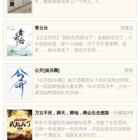
年，桑稚偷偷喜欢上一个男人。<......
青云台
沉筱之
【正文完结】“我陷在洗襟台下，血都快流尽了，心
中想的却是，那个小姑娘，可千万不要来啊。若
是……她当真来了，我也只管和......
公开[娱乐圈]
臣年
《公开[娱乐圈]》秦芒是圈里出了名的花瓶女明星，
因一段跳舞视频火遍全网。\\n大漠风沙中，少女一
袭薄如蝉翼的红色水袖......
万古不死，葬天，葬地，葬众生念慈陈
一只榴莲3号
长生
陈长生穿越到浩瀚的修仙世界，觉醒了长生系统。
沉睡一年就增长一年的寿命，并且还能并且还能获
得一个属性点。我陈长生对打打......