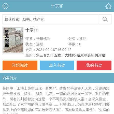
十宗罪
十宗罪
作者：苍狼残歌
分类：其他
状态：连载
字数：0
更新：2021-09-18T16:09:42
最新：
第三百九十五章：大结局-结束即是新的开始
开始阅读
加入书架
我的书架
内容简介
暴雨中，工地上凭空出现一具男尸。作案的手法惨无人道，沿途的监
控全部被毁，指纹、脚印、毛发，一切的证据竟无一留下。案件的细
节，所有的判断都指向这是一个不可能完成的杀人案！当深入排查，
却牵扯出了六年前的惊天肇事案……刑警张山，为你讲述那些年刑警
队遇上的匪夷所思的“731连环杀人案”、“5岁幼童杀人事件”、“失踪的