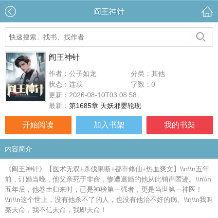
阎王神针
阎王神针
作者：公子如龙
分类：其他
状态：连载
字数：0
更新：2026-08-10T03:08:58
最新：
第1685章 天妖邪婴轮现
开始阅读
加入书架
我的书架
内容简介
《阎王神针》【医术无双+杀伐果断+都市修仙+热血爽文】\\n\\n五年
前，订婚当晚，他父亲死于非命，惨遭退婚的他从此销声匿迹。\\n\\n
五年后，他卷土归来时，已是神榜第一强者，更是当世第一神医！
\\n\\n这个世上，没有他杀不了的人，也没有他治不好的病。\\n\\n我叫
秦天命，我不信天命，我即天命！