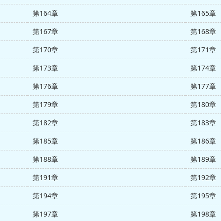
第164章
第165章
第167章
第168章
第170章
第171章
第173章
第174章
第176章
第177章
第179章
第180章
第182章
第183章
第185章
第186章
第188章
第189章
第191章
第192章
第194章
第195章
第197章
第198章