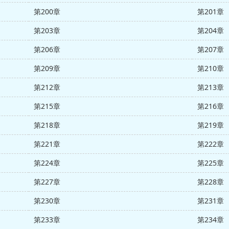
第200章
第201章
第203章
第204章
第206章
第207章
第209章
第210章
第212章
第213章
第215章
第216章
第218章
第219章
第221章
第222章
第224章
第225章
第227章
第228章
第230章
第231章
第233章
第234章