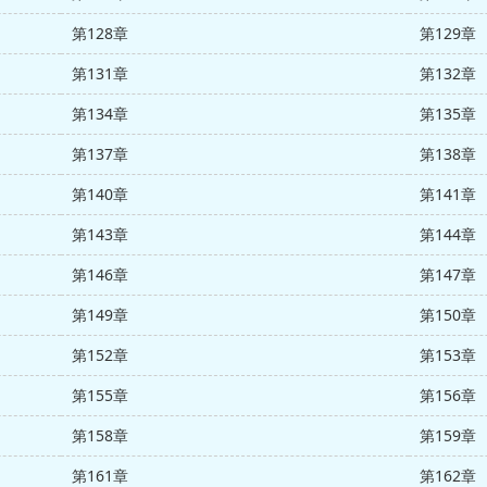
第128章
第129章
第131章
第132章
第134章
第135章
第137章
第138章
第140章
第141章
第143章
第144章
第146章
第147章
第149章
第150章
第152章
第153章
第155章
第156章
第158章
第159章
第161章
第162章