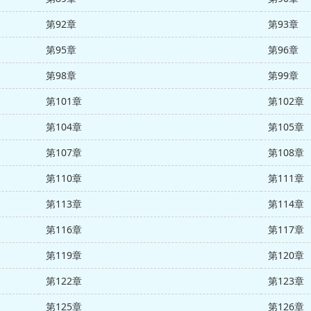
第92章
第93章
第95章
第96章
第98章
第99章
第101章
第102章
第104章
第105章
第107章
第108章
第110章
第111章
第113章
第114章
第116章
第117章
第119章
第120章
第122章
第123章
第125章
第126章