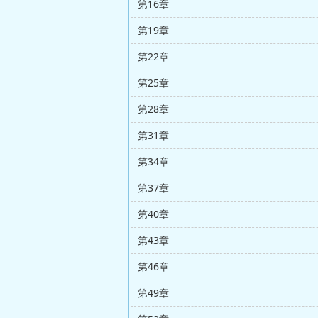
第16章
第19章
第22章
第25章
第28章
第31章
第34章
第37章
第40章
第43章
第46章
第49章