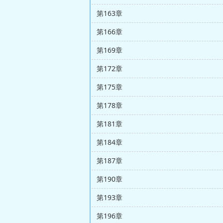
第163章
第166章
第169章
第172章
第175章
第178章
第181章
第184章
第187章
第190章
第193章
第196章