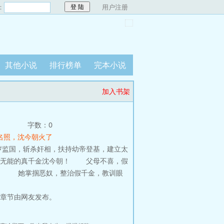
：
用户注册
其他小说
排行榜单
完本小说
加入书架
字数：0
签名照，沈今朝火了
国，斩杀奸相，扶持幼帝登基，建立太
弱无能的真千金沈今朝！ 父母不喜，假
！ 她掌掴恶奴，整治假千金，教训眼
,章节由网友发布。