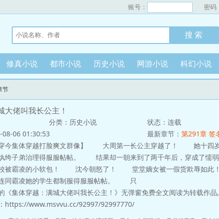
账号：
密码
修真小说
都市小说
历史小说
网游小说
科幻小说
章节
城大佬叫我长公主！
分类：历史小说
状态：连载
-06 01:30:53
最新章节：
第291章 
今集体穿越打脸爽文群像】 大周第一长公主穿越了！ 她十四岁监
都纨绔子弟治理得服服帖帖。 结果却一朝来到了两千年后，穿成了懦
学校被霸凌的小软包！ 沈今朝怒了！ 堂堂嫡女被一假货欺辱如此
，连同霸凌她的学生都制服得服服帖帖。 只
的《集体穿越：满城大佬叫我长公主！》无弹窗免费全文阅读为转载作品
ps://www.msvvu.cc/92997/92997770/