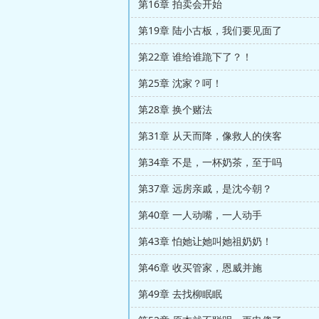
第16章 拍卖会开始
第19章 陆小古板，我们要见面了
第22章 谁给谁跪下了？！
第25章 沈家？呵！
第28章 换个赌法
第31章 从天而降，像救人的侠客
第34章 不是，一杯奶茶，至于吗
第37章 远房亲戚，是沈今朝？
第40章 一人动嘴，一人动手
第43章 怕她让她叫她祖奶奶！
第46章 收买管家，恩威并施
第49章 去找柳眠眠