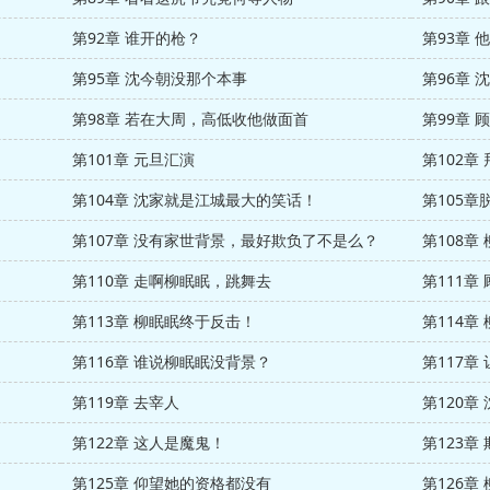
第92章 谁开的枪？
第93章 
第95章 沈今朝没那个本事
第96章
第98章 若在大周，高低收他做面首
第99章 
第101章 元旦汇演
第102章
第104章 沈家就是江城最大的笑话！
第105
第107章 没有家世背景，最好欺负了不是么？
第108章
第110章 走啊柳眠眠，跳舞去
第111章
第113章 柳眠眠终于反击！
第114章
第116章 谁说柳眠眠没背景？
第117章
第119章 去宰人
第120章
第122章 这人是魔鬼！
第123章
第125章 仰望她的资格都没有
第126章