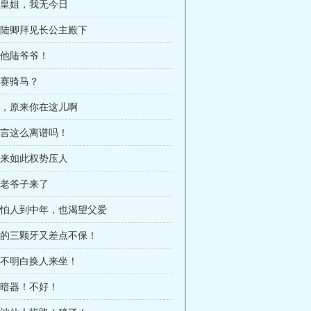
无皇姐，我无今日
 臣陆卿拜见长公主殿下
叫他陆爷爷！
比赛骑马？
 哦，原来你在这儿啊
传言这么离谱吗！
原来如此权势压人
陆老爷子来了
 哪怕人到中年，也渴望父爱
 他的三颗牙又差点不保！
 坐不明白换人来坐！
有暗器！不好！