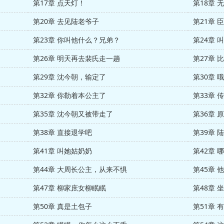
第17章 点天灯！
第18章 
第20章 去见陆老爷子
第21章
第23章 你叫他什么？兄弟？
第24章 
第26章 明天再去裴氏走一趟
第27章 
第29章 沈今朝，输定了
第30章
第32章 你勒着本公主了
第33章 
第35章 沈今朝又被带走了
第36章 
第38章 直接退学吧
第39章 
第41章 叫她姑奶奶
第42章
第44章 大周长公主，从来不惧
第45章
第47章 柳家庶女柳眠眠
第48章
第50章 真是土包子
第51章 