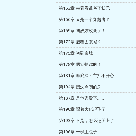
第163章 去看看谁考了状元！
第166章 又是一个穿越者？
第169章 陆姣姣改变了！
第172章 启程去京城？
第175章 初到京城
第178章 遇到拍戏的了
第181章 顾庭深：主打不开心
第194章 搜沈今朝的身
第187章 是他家殿下……
第190章 跟着大佬起飞了
第193章 不是，怎么还哭上了
第196章 一群土包子