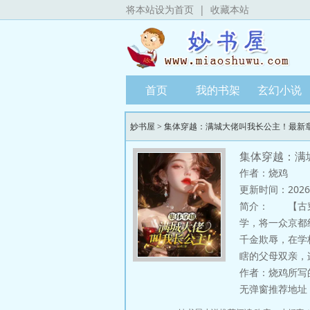
将本站设为首页
|
收藏本站
首页
我的书架
玄幻小说
妙书屋
>
集体穿越：满城大佬叫我长公主！最新
集体穿越：满
作者：烧鸡
更新时间：2026-08
简介：
【古穿
学，将一众京
千金欺辱，在
瞎的父母双亲
作者：烧鸡所写
无弹窗推荐地址：htt