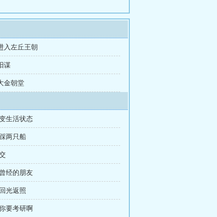
 进入左丘王朝
 阳谋
 大金朝堂
改变生活状态
脚踩两只船
交
 曾经的朋友
 回光返照
 你要考研啊