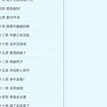
四章 楚境南到”
章 要50平米
十章 跟着印婉婉回家
十三章 华夏公布消息
十六章 合作没谈成
十九章 楚境南疯了
十二章 残破药方
十五章 寻找野人帮手
十八章 身中蛊毒?
十一章 全部放倒
十四章 厚脸皮夫妻
十七章 捅了剑圣窝了