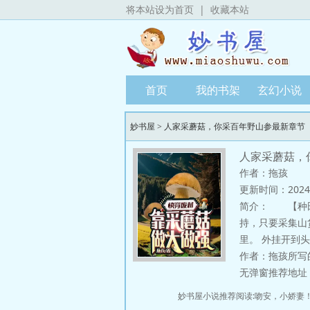
将本站设为首页
|
收藏本站
首页
我的书架
玄幻小说
妙书屋
>
人家采蘑菇，你采百年野山参最新章节
人家采蘑菇，
作者：拖孩
更新时间：2024-09
简介：
【种田】
持，只要采集山
里。 外挂开到头
作者：拖孩所写
无弹窗推荐地址：htt
妙书屋小说推荐阅读:
吻安，小娇妻