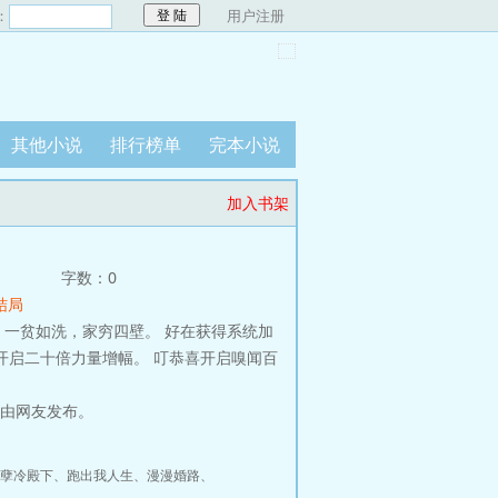
：
用户注册
其他小说
排行榜单
完本小说
加入书架
字数：0
结局
一贫如洗，家穷四壁。 好在获得系统加
开启二十倍力量增幅。 叮恭喜开启嗅闻百
节由网友发布。
孽冷殿下
、
跑出我人生
、
漫漫婚路
、