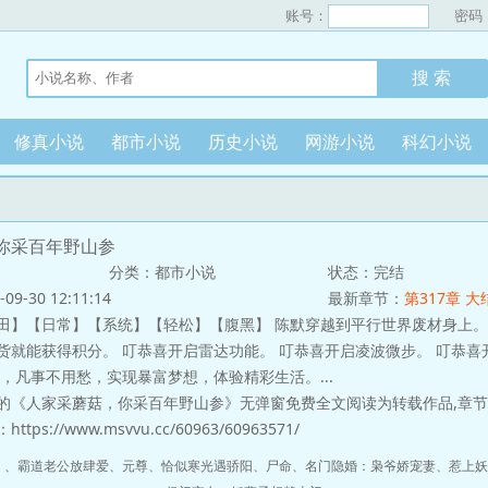
账号：
密码
修真小说
都市小说
历史小说
网游小说
科幻小说
你采百年野山参
分类：都市小说
状态：完结
-30 12:11:14
最新章节：
第317章 大
【日常】【系统】【轻松】【腹黑】 陈默穿越到平行世界废材身上。 
货就能获得积分。 叮恭喜开启雷达功能。 叮恭喜开启凌波微步。 叮恭喜
，凡事不用愁，实现暴富梦想，体验精彩生活。...
的《人家采蘑菇，你采百年野山参》无弹窗免费全文阅读为转载作品,章
ps://www.msvvu.cc/60963/60963571/
！
、
霸道老公放肆爱
、
元尊
、
恰似寒光遇骄阳
、
尸命
、
名门隐婚：枭爷娇宠妻
、
惹上妖