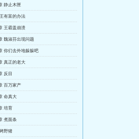
章 静止木匣
 王有富的办法
章 王霸盖崩溃
章 魏淑芬出现问题
章 你们去外地躲躲吧
章 真正的老大
章 反目
章 百万家产
章 命真大
章 培育
章 煮面条
 烤野猪