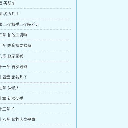
章 买新车
章 各方后手
章 五个扳手五个螺丝刀
二章 扣他工资啊
五章 陈扁鹊要挨揍
八章 赵家聚餐
十一章 再次遇袭
十四章 家被炸了
七章 认错人
十章 初次交手
三章 K1
十六章 帮刘大拿平事