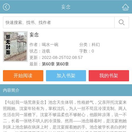
妄念
妄念
作者：喝水一碗
分类：科幻
状态：连载
字数：0
更新：2022-08-25T02:08:57
最新：
第60章 第60章
开始阅读
加入书架
我的书架
内容简介
【勾起我一场荒唐妄念】池念天生体弱，性格娇气，父亲拜托沈宴来
照顾她。沈宴年轻有为，掌权沈氏，为人一丝不苟且冷漠克制。两人
生活在同一屋檐下。沈宴不够温柔也不够耐心，他眼眸凉薄，说一不
二，长着一张绝不哄人的冷漠脸。然而——池念睡着时，是沈宴抱她
到床上池念躺在病床上时，是沈宴握着她的手。池念被学长表白的时