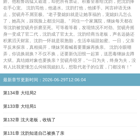
娇。他粗鲁凶猛又霸道，却把所有票证、积蓄全塞给沈韵，把沈韵捧
在手心宠。 沈韵骂他，他递水。沈韵打他，他揉手。闲言碎语无休
止，贺砚舟不屑至极。“老子娶媳妇就是让她享福的，宠媳妇儿怎么
了，她高兴，踩我脸上都没问题。” 同住一个家属院，继妹每天都在
等沈韵被贺砚舟折磨至死。可等着等着，发现情况不对劲。贺砚舟摇
身一变成了官二代，沈韵成了官太太。沈韵经商当老板，声名远扬还
积累滔天财富。沈韵一怀就是双胞胎，生活幸福甜如蜜。一日，父亲
平反来探亲，真相揭开，继妹哭着喊着要重嫁再换亲。 沈韵冷眼嘲
弄，你说换就换？不仅不换，还要新仇旧恨一起算，送恶毒继妹去蹲
大狱。真结婚对象也要换亲？贺砚舟咬牙，“一日为夫，终身为夫，没
有人比我更懂怎么伺候我媳妇儿，想取代老子的位置，门都没有！”
最新章节更新时间：2026-06-29T12:06:04
第134章 大结局2
第133章 大结局1
第132章 沈大老板，收钱了
第131章 沈韵知道自己被换了亲