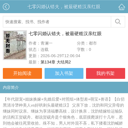
七零闪婚认错夫，被最硬糙汉亲红眼
七零闪婚认错夫，被最硬糙汉亲红眼
作者：青澜一
分类：都市
状态：连载
字数：0
更新：2026-06-29T12:06:04
最新：
第134章 大结局2
开始阅读
加入书架
我的书架
内容简介
【年代甜宠+姐妹换嫁+先婚后爱+对照组+体型差+萌宝+兽语】【白切
黑清冷犟种美人vs好哄刺头最硬糙汉】 父亲下放，沈韵和同父异母的
继妹同时议亲。继妹为享清福攀高枝，设计换亲，沈韵错嫁给运输队
的活阎王贺砚舟。都说贺砚舟是个狠角色，底层摸爬滚打十几年，惹
到他会被往死里收拾。殊不知，男人对外混不吝，私下搂着沈韵喊娇