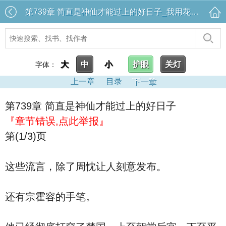
第739章 简直是神仙才能过上的好日子_我用花瓶通古今
大
中
小
护眼
关灯
字体：
上一章
目录
下一章
第739章 简直是神仙才能过上的好日子
『章节错误,点此举报』
第(1/3)页
这些流言，除了周忱让人刻意发布。
还有宗霍容的手笔。