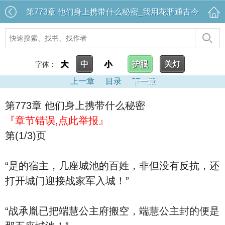
第773章 他们身上携带什么秘密_我用花瓶通古今
大
中
小
护眼
关灯
字体：
上一章
目录
下一章
第773章 他们身上携带什么秘密
『章节错误,点此举报』
第(1/3)页
“是的宿主，几座城池的百姓，非但没有反抗，还
打开城门迎接战家军入城！”
“战承胤已把端慧公主府搬空，端慧公主封的便是