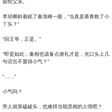
留给父亲。
李琰卿斜着睨了秦淮峰一眼，“当真是慕青救了小
丫头？”
“回王爷，正是。”
“即是如此，秦相也该备点谢礼才是，光口头上几
句话岂不显得小气？”
“……”
小气吗？
旁人就算磕破头，也难得当朝丞相的人情吧？