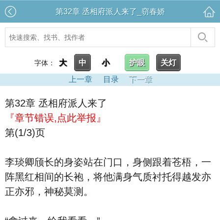
第32章 丞相府派人来了_窃春娇
大
中
小
护眼
关灯
字体：
上一章
目录
下一章
第32章 丞相府派人来了
『章节错误,点此举报』
第(1/3)页
李琰卿颀长的身姿站在门口，身侧跟着苍梧，一
阵黑红相间的长袍，将他满身气质衬托得越发亦
正亦邪，神秘莫测。