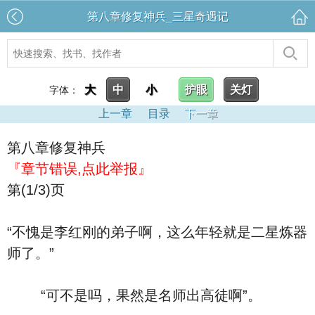
第八章修复神兵_三星奇遇记
大
中
小
护眼
关灯
字体：
上一章
目录
下一章
第八章修复神兵
『章节错误,点此举报』
第(1/3)页
“不愧是李红刚的弟子啊，这么年轻就是二星炼器
师了。”
“可不是吗，果然是名师出高徒啊”。