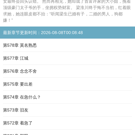
女最终会回头认错。 然而再相见，她却成了首富许家的大小姐，挽着
顶级豪门太子爷的手，坐拥权势财富。 梁淮川终于悔不当初，红着眼
求她，她连眼皮都不抬：“听闻梁生已婚有子，二婚的男人，狗都
嫌！”
最新章节更新时间：2026-08-08T00:08:48
第578章 莫名熟悉
第577章 江城
第576章 念念不舍
第575章 要出差
第574章 在急什么？
第573章 旧友
第572章 着急了