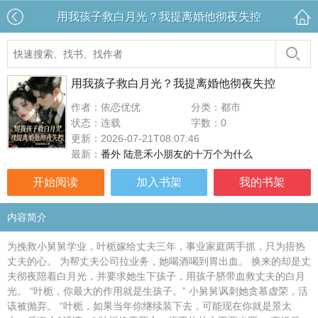
用我孩子救白月光？我提离婚他彻夜失控
用我孩子救白月光？我提离婚他彻夜失控
作者：依恋优优
分类：都市
状态：连载
字数：0
更新：2026-07-21T08:07:46
最新：
番外 陆意禾小朋友的十万个为什么
开始阅读
加入书架
我的书架
内容简介
为挽救小舅舅学业，叶栀嫁给丈夫三年，事业家庭两手抓，只为捂热
丈夫的心。 为帮丈夫公司拉业务，她喝酒喝到胃出血。 换来的却是丈
夫彻夜陪着白月光，并要求她生下孩子，用孩子脐带血救丈夫的白月
光。 “叶栀，你最大的作用就是生孩子。” 小舅舅讽刺她贪慕虚荣，活
该被抛弃。 “叶栀，如果当年你继续装下去，可能现在你就是景太