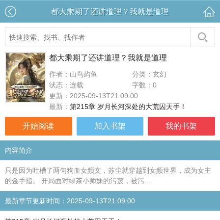
都大乘期了还讲道理？我就是道理
都大乘期了还讲道理？我就是道理
作者：山鸟屿鱼
分类：玄幻
状态：连载
字数：0
更新：2025-09-13T21:09:00
最新：
第215章 岁月长河深处的大荒囚天手！
开始阅读
加入书架
我的书架
内容简介
只是因为吐槽了两句狗血女频文，苏尘就穿越到女频世界，成为女主
的金手指。 开局面对绿茶小师妹的污蔑，被污...
最新章节更新时间：2025-09-13T21:09:00