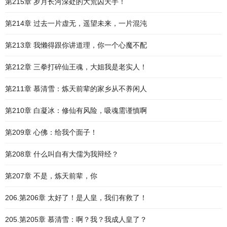
第215章 岁月长河深处的大荒囚天手！
第214章 过去一片虚无，遥望未来，一片混沌
第213章 我懒得跟你讲道理，你一个心魔不配
第212章 三拳打碎仙王魂，大姐我是老实人！
第211章 慕清雪：炼天前辈的家乡从不养闲人
第210章 白凝冰：修仙有风险，吸魂需谨慎啊
第209章 心佛：给我个面子！
第208章 什么叫自有大儒为我辩经？
第207章 不是，炼天前辈，你
206.第206章 太好了！是人皇，我们有救了！
205.第205章 慕清雪：啊？我？我成人皇了？